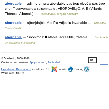
abordable
— adj. ; d un prix abordable pas trop élevé // pas trop
cher // convenable // raisonnable : ABORDÂBLyO, A, E (Villards
Thônes | Albanais) …
Dictionnaire Français-Savoyard
abordable
— a|bor|da|ble Mot Pla Adjectiu invariable …
Diccionari
Català-Català
abordable
— Sinónimos: ■ afable, accesible, tratable …
Diccionario
de sinónimos y antónimos
© Academic, 2000-2026
18+
Contacte con nosotros:
Apoyo técnico
,
Publicidad
Exportación Diccionarios
, creado en PHP,
Joomla,
Drupal,
WordPress, MODx.