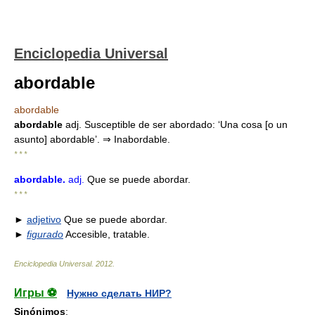
Enciclopedia Universal
abordable
abordable
abordable
adj. Susceptible de ser abordado: ‘Una cosa [o un
asunto] abordable’. ⇒ Inabordable.
* * *
abordable
.
adj.
Que se puede abordar.
* * *
►
adjetivo
Que se puede abordar.
►
figurado
Accesible, tratable.
Enciclopedia Universal
.
2012
.
Игры ⚽
Нужно сделать НИР?
Sinónimos
: