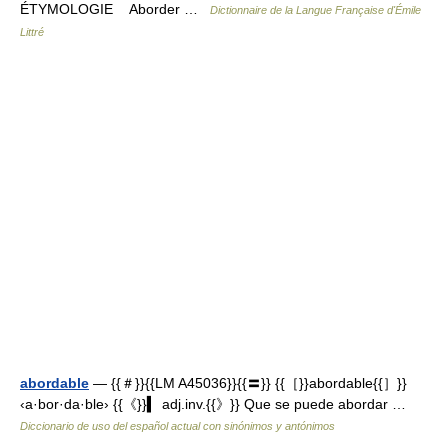
ÉTYMOLOGIE Aborder …
Dictionnaire de la Langue Française d'Émile
Littré
abordable
— {{＃}}{{LM A45036}}{{〓}} {{［}}abordable{{］}}
‹a·bor·da·ble› {{《}}▍ adj.inv.{{》}} Que se puede abordar …
Diccionario de uso del español actual con sinónimos y antónimos