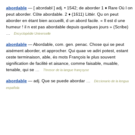
abordable
— [ abɔrdabl ] adj. • 1542; de aborder 1 ♦ Rare Où l on
peut aborder. Côte abordable. 2 ♦ (1611) Littér. Qu on peut
aborder en étant bien accueilli, d un abord facile. « Il est d une
humeur ! il n est pas abordable depuis quelques jours » (Scribe)
…
Encyclopédie Universelle
abordable
— Abordable, com. gen. penac. Chose qui se peut
aisément aborder, et approcher. Qui quae ve adiri potest, estant
ceste terminaison, able, és mots François le plus souvent
signification de facilité et aisance, comme faisable, muable,
tenable, qui se …
Thresor de la langue françoyse
abordable
— adj. Que se puede abordar …
Diccionario de la lengua
española